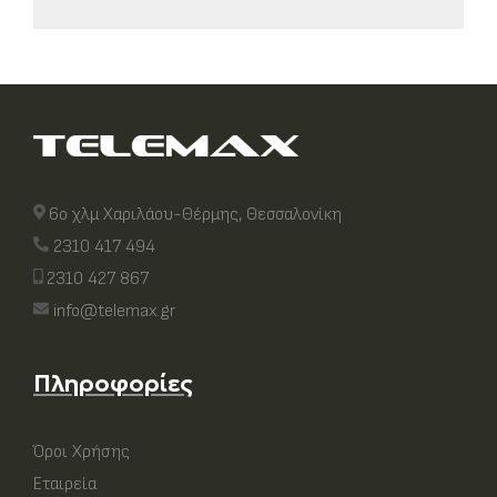
6ο χλμ Χαριλάου-Θέρμης, Θεσσαλονίκη
2310 417 494
2310 427 867
info@telemax.gr
Πληροφορίες
Όροι Χρήσης
Εταιρεία