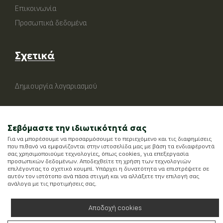
Επικοινωνία
Προσωπικά δεδομένα
Σχετικά
Δημιουργία λογαριασμού
Σεβόμαστε την ιδιωτικότητά σας
Για να μπορέσουμε να προσαρμόσουμε το περιεχόμενο και τις διαφημίσεις
που πιθανό να εμφανίζονται στην ιστοσελίδα μας με βάση τα ενδιαφέροντά
σας χρησιμοποιούμε τεχνολογίες, όπως cookies, για επεξεργασία
προσωπικών δεδομένων. Αποδεχθείτε τη χρήση των τεχνολογιών
επιλέγοντας το σχετικό κουμπί. Υπάρχει η δυνατότητα να επιστρέψετε σε
αυτόν τον ιστότοπο ανά πάσα στιγμή και να αλλάξετε την επιλογή σας
ανάλογα με τις προτιμήσεις σας.
Αποδοχή cookies