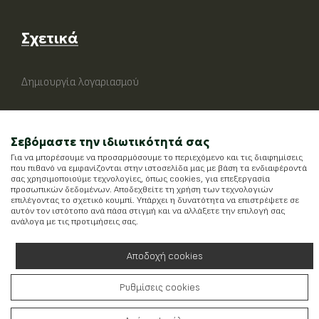
Σχετικά
Δημιουργία λογαριασμού
Σεβόμαστε την ιδιωτικότητά σας
Για να μπορέσουμε να προσαρμόσουμε το περιεχόμενο και τις διαφημίσεις
που πιθανό να εμφανίζονται στην ιστοσελίδα μας με βάση τα ενδιαφέροντά
σας χρησιμοποιούμε τεχνολογίες, όπως cookies, για επεξεργασία
προσωπικών δεδομένων. Αποδεχθείτε τη χρήση των τεχνολογιών
επιλέγοντας το σχετικό κουμπί. Υπάρχει η δυνατότητα να επιστρέψετε σε
αυτόν τον ιστότοπο ανά πάσα στιγμή και να αλλάξετε την επιλογή σας
ανάλογα με τις προτιμήσεις σας.
Αποδοχή cookies
Ρυθμίσεις cookies
Running on
Wefia
- Created by
Idees Digital Agency