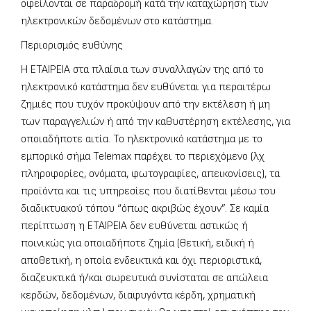
οφείλονται σε παραδρομή κατά την καταχώρηση των
ηλεκτρονικών δεδομένων στο κατάστημα.
Περιορισμός ευθύνης
Η ΕΤΑΙΡΕΙΑ στα πλαίσια των συναλλαγών της από το
ηλεκτρονικό κατάστημα δεν ευθύνεται για περαιτέρω
ζημιές που τυχόν προκύψουν από την εκτέλεση ή μη
των παραγγελιών ή από την καθυστέρηση εκτέλεσης, για
οποιαδήποτε αιτία. Το ηλεκτρονικό κατάστημα με το
εμπορικό σήμα Telemax παρέχει το περιεχόμενο (λχ
πληροφορίες, ονόματα, φωτογραφίες, απεικονίσεις), τα
προϊόντα και τις υπηρεσίες που διατίθενται μέσω του
διαδικτυακού τόπου “όπως ακριβώς έχουν”. Σε καμία
περίπτωση η ΕΤΑΙΡΕΙΑ δεν ευθύνεται αστικώς ή
ποινικώς για οποιαδήποτε ζημία (θετική, ειδική ή
αποθετική, η οποία ενδεικτικά και όχι περιοριστικά,
διαζευκτικά ή/και σωρευτικά συνίσταται σε απώλεια
κερδών, δεδομένων, διαφυγόντα κέρδη, χρηματική