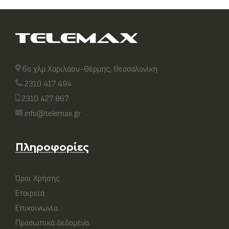
6ο χλμ Χαριλάου-Θέρμης, Θεσσαλονίκη
2310 417 494
2310 427 867
info@telemax.gr
Πληροφορίες
Όροι Χρήσης
Εταιρεία
Επικοινωνία
Προσωπικά δεδομένα