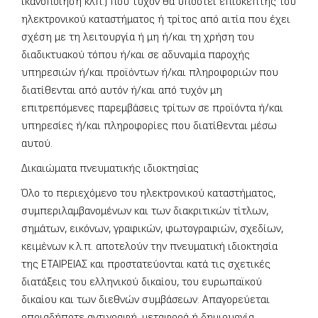
ικανοποίηση κλπ.) που τυχόν θα υποστεί επισκέπτης του
ηλεκτρονικού καταστήματος ή τρίτος από αιτία που έχει
σχέση με τη λειτουργία ή μη ή/και τη χρήση του
διαδικτυακού τόπου ή/και σε αδυναμία παροχής
υπηρεσιών ή/και προϊόντων ή/και πληροφοριών που
διατίθενται από αυτόν ή/και από τυχόν μη
επιτρεπόμενες παρεμβάσεις τρίτων σε προϊόντα ή/και
υπηρεσίες ή/και πληροφορίες που διατίθενται μέσω
αυτού.
Δικαιώματα πνευματικής ιδιοκτησίας
Όλο το περιεχόμενο του ηλεκτρονικού καταστήματος,
συμπεριλαμβανομένων και των διακριτικών τίτλων,
σημάτων, εικόνων, γραφικών, φωτογραφιών, σχεδίων,
κειμένων κ.λ.π. αποτελούν την πνευματική ιδιοκτησία
της ΕΤΑΙΡΕΙΑΣ και προστατεύονται κατά τις σχετικές
διατάξεις του ελληνικού δικαίου, του ευρωπαϊκού
δικαίου και των διεθνών συμβάσεων. Απαγορεύεται
οποιαδήποτε αντιγραφή, μεταφορά ή δημιουργία