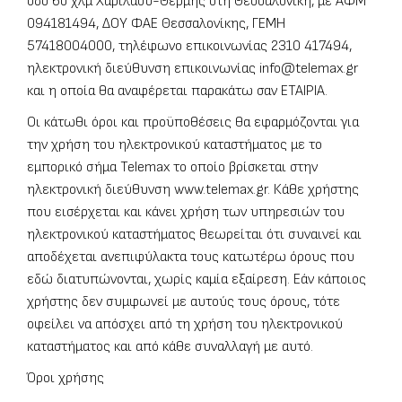
οδό 6o χλμ Χαριλάου-Θέρμης στη Θεσσαλονίκη, με ΑΦΜ
094181494, ΔΟΥ ΦΑΕ Θεσσαλονίκης, ΓΕΜΗ
57418004000, τηλέφωνο επικοινωνίας
2310 417494
,
ηλεκτρονική διεύθυνση επικοινωνίας
info@telemax.gr
και η οποία θα αναφέρεται παρακάτω σαν ΕΤΑΙΡΙΑ.
Οι κάτωθι όροι και προϋποθέσεις θα εφαρμόζονται για
την χρήση του ηλεκτρονικού καταστήματος με το
εμπορικό σήμα Telemax το οποίο βρίσκεται στην
ηλεκτρονική διεύθυνση www.telemax.gr. Κάθε χρήστης
που εισέρχεται και κάνει χρήση των υπηρεσιών του
ηλεκτρονικού καταστήματος θεωρείται ότι συναινεί και
αποδέχεται ανεπιφύλακτα τους κατωτέρω όρους που
εδώ διατυπώνονται, χωρίς καμία εξαίρεση. Εάν κάποιος
χρήστης δεν συμφωνεί με αυτούς τους όρους, τότε
οφείλει να απόσχει από τη χρήση του ηλεκτρονικού
καταστήματος και από κάθε συναλλαγή με αυτό.
Όροι χρήσης