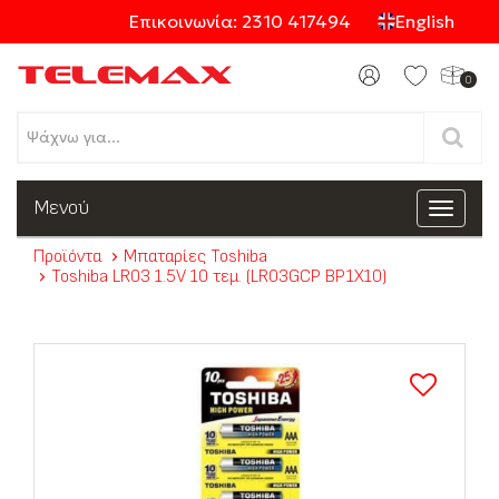
Επικοινωνία: 2310 417494
English
0
Προϊόντα
Μενού
Toggle
navigat
Προϊόντα
Μπαταρίες Toshiba
Κατηγορίες
Toshiba LR03 1.5V 10 τεμ. (LR03GCP BP1X10)