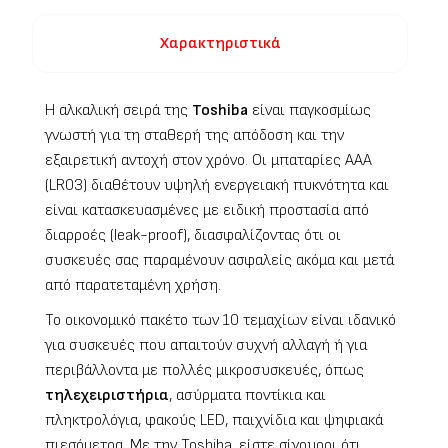
Χαρακτηριστικά
Η αλκαλική σειρά της
Toshiba
είναι παγκοσμίως
γνωστή για τη σταθερή της απόδοση και την
εξαιρετική αντοχή στον χρόνο. Οι μπαταρίες AAA
(LR03) διαθέτουν υψηλή ενεργειακή πυκνότητα και
είναι κατασκευασμένες με ειδική προστασία από
διαρροές (leak-proof), διασφαλίζοντας ότι οι
συσκευές σας παραμένουν ασφαλείς ακόμα και μετά
από παρατεταμένη χρήση.
Το οικονομικό πακέτο των 10 τεμαχίων είναι ιδανικό
για συσκευές που απαιτούν συχνή αλλαγή ή για
περιβάλλοντα με πολλές μικροσυσκευές, όπως
τηλεχειριστήρια
, ασύρματα ποντίκια και
πληκτρολόγια, φακούς LED, παιχνίδια και ψηφιακά
πιεσόμετρα. Με την Toshiba, είστε σίγουροι ότι