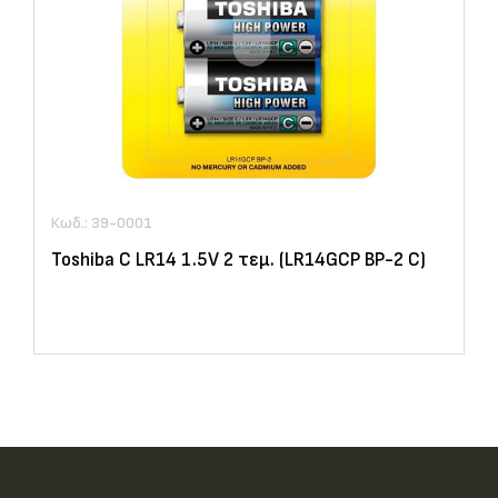
Κωδ.: 39-0001
Toshiba C LR14 1.5V 2 τεμ. (LR14GCP BP-2 C)