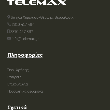
6ο χλμ Χαριλάου-Θέρμης, Θεσσαλονίκη
2310 417 494
2310 427 867
info@telemax.gr
Πληροφορίες
Όροι Χρήσης
Εταιρεία
Επικοινωνία
Προσωπικά δεδομένα
Σχετικά