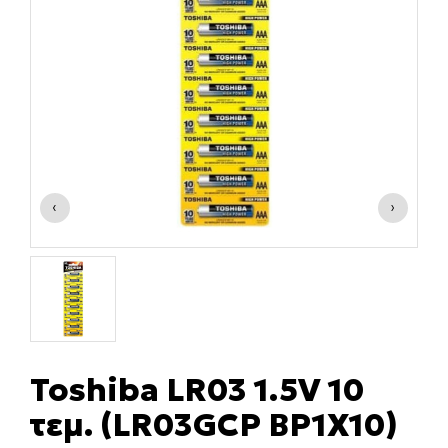
‹
›
Toshiba LR03 1.5V 10
τεμ. (LR03GCP BP1X10)