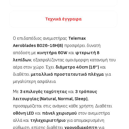
Τεχνικά έγγραφα
Ο επιδαπέδιος ανεμιστήρας
Telemax
Aeroblades B026-16H(8)
προσφέρει δυνατή
απόδοση με
κινητήρα 60W
και
φτερωτή 8
λεπίδων
, εξασφαλίζοντας ομοιόμορφη κατανομή του
αέρα στον χώρο. Έχει
διάμετρο 40cm (16’’)
και
διαθέτει
μεταλλικό προστατευτικό πλέγμα
για
μεγαλύτερη ασφάλεια.
Με
3 επιλογές ταχύτητας
και
3 τρόπους
λειτουργίας (Natural, Normal, Sleep)
,
προσαρμόζεται στις ανάγκες κάθε χρήστη. Διαθέτει
οθόνη LED
και
πάνελ χειρισμού
στον ανεμιστήρα
αλλά και
τηλεχειριστήριο
για απομακρυσμένη
ρύθμιση, επίσης διαθέτει
χρονοδιακόπτη
για