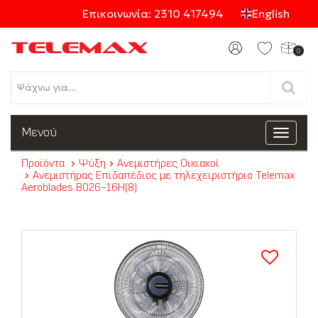
Επικοινωνία: 2310 417494
English
0
Προϊόντα
Μενού
Toggle
navigat
Προϊόντα
Ψύξη
Ανεμιστήρες Οικιακοί
Ανεμιστήρας Επιδαπέδιος με τηλεχειριστήριο Telemax
Κατηγορίες
Aeroblades B026-16H(8)