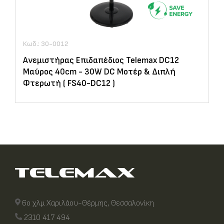
Κωδ.: 30-0012
Ανεμιστήρας Επιδαπέδιος Telemax DC12
Μαύρος 40cm - 30W DC Μοτέρ & Διπλή
Φτερωτή ( FS40-DC12 )
6ο χλμ Χαριλάου-Θέρμης, Θεσσαλονίκη
2310 417 494