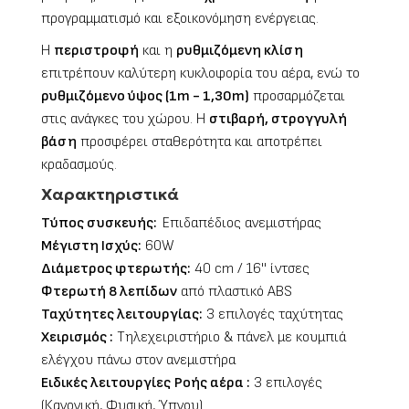
προγραμματισμό και εξοικονόμηση ενέργειας.
Η
περιστροφή
και η
ρυθμιζόμενη κλίση
επιτρέπουν καλύτερη κυκλοφορία του αέρα, ενώ το
ρυθμιζόμενο ύψος (1m - 1,30m)
προσαρμόζεται
στις ανάγκες του χώρου. Η
στιβαρή, στρογγυλή
βάση
προσφέρει σταθερότητα και αποτρέπει
κραδασμούς.
Χαρακτηριστικά
Τύπος συσκευής:
Επιδαπέδιος ανεμιστήρας
Μέγιστη Ισχύς:
60W
Διάμετρος φτερωτής:
40 cm / 16'' ίντσες
Φτερωτή 8 λεπίδων
από πλαστικό ABS
Ταχύτητες λειτουργίας:
3 επιλογές ταχύτητας
Χειρισμός :
Τηλεχειριστήριο & πάνελ με κουμπιά
ελέγχου πάνω στον ανεμιστήρα
Ειδικές λειτουργίες
Ροής αέρα
:
3 επιλογές
(Κανονική, Φυσική, Ύπνου)