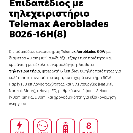
Επιδαπέδιος με
τηλεχειριστήριο
Telemax Aeroblades
B026-16H(8)
Ο επιδαπέδιος ανεμιστήρας
Telemax Aeroblades 60W
με
διάμετρο 40 cm (16’’) συνδυάζει εξαιρετική ποιότητα και
εμφάνιση με εύκολη συναρμολόγηση. Διαθέτει
τηλεχειριστήριο
, φτερωτή 8 λεπίδων υψηλής ποιότητας για
καλύτερη κατανομή του αέρα, και ισχυρό κινητήρα 60W.
Παρέχει 3 επιλογές ταχύτητας και 3 λειτουργίες (Natural,
Normal, Sleep), οθόνη LED, ρυθμιζόμενο ύψος - 3 θέσεις
(70cm, 1m και 1,30m) και χρονοδιακόπτη για εξοικονόμηση
ενέργειας.