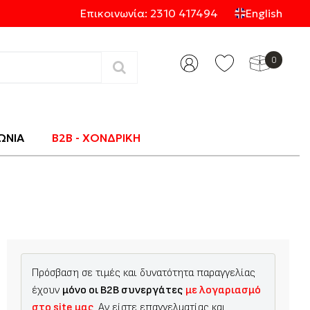
Επικοινωνία: 2310 417494
English
0
Κατηγορίες
ΩΝΙΑ
B2B - ΧΟΝΔΡΙΚΗ
Πρόσβαση σε τιμές και δυνατότητα παραγγελίας
έχουν
μόνο οι B2B συνεργάτες
με λογαριασμό
στο site μας
. Αν είστε επαγγελματίας και