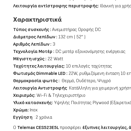
Λειτουργία αντίστροφης περιστροφής:
Ιδανική για χρή
Χαρακτηριστικά
Τύπος συσκευής :
Ανεμιστήρας Οροφής DC
Διάμετρος Λεπίδων
:
132 cm (
52’’ )
Αριθμός Λεπίδων :
3
Τεχνολογία Μοτέρ :
DC μοτέρ εξοικονόμησης ενέργειας
Μέγιστη ισχύς :
22 Watt
Ταχύτητες λειτουργίας:
10 επιλογές ταχύτητας
Φωτισμός Dimmable LED
:
22W, ρυθμιζόμενη ένταση 10 ε
Θερμοκρασία φωτός :
Θερμό, Ουδέτερο, Ψυχρό
Λειτουργία Αντιστροφής
: Κατάλληλη για χειμερινή χρήσ
Χειρισμός:
Wi-Fi & Τηλεχειριστήριο
Υλικό κατασκευής:
Υψηλής Ποιότητας Plywood (Εξαιρετικά
Χρώμα:
Inox
Εγγύηση
: 2 χρόνια
Ο
Telemax CES523E5L
προσφέρει
έξυπνες λειτουργίες, 