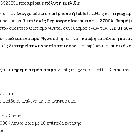
 CES523E5L προσφέρει
απόλυτη ευελιξία
.
ντας τον
έλεγχο μέσω smartphone ή tablet
, καθώς και
τηλεχειρ
 προσφέρει
3 επιλογές θερμοκρασίας φωτός
–
2700K (θερμό) 
 στον ουδέτερο φωτισμό γίνεται συνδύασμος όλων των
LED με δυ
εκτικό και ελαφρύ Plywood
προσφέρει
κομψή εμφάνιση και α
ροφής
διατηρεί την υγρασία του αέρα
, προσφέροντας
φυσική κα
ζει μια
ήρεμη ατμόσφαιρα
χωρίς ενοχλήσεις, καθιστώντας τον 
χείριση
 ακρίβεια, ανάλογα με τις ανάγκες σας.
ους χώρους
4000K λευκό φως με 10 επίπεδα έντασης
ρο)