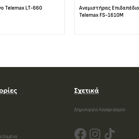
ο Telemax LT-660
Ανεμιστήρας Επιδαπέδι
Telemax FS-1610M
ορίες
Σχετικά
Δημιουργία λογαριασμού
εδομένα