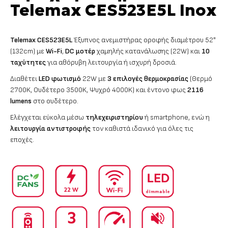
Telemax CES523E5L Inox
Telemax CES523E5L
Έξυπνος ανεμιστήρας οροφής διαμέτρου 52"
(132cm) με
Wi-Fi
,
DC μοτέρ
χαμηλής κατανάλωσης (22W) και
10
ταχύτητες
για αθόρυβη λειτουργία ή ισχυρή δροσιά.
Διαθέτει
LED φωτισμό
22W με
3 επιλογές θερμοκρασίας
(Θερμό
2700K, Ουδέτερο 3500K, Ψυχρό 4000K) και έντονο φως
2116
lumens
στο ουδέτερο.
Ελέγχεται εύκολα μέσω
τηλεχειριστηρίου
ή smartphone, ενώ η
λειτουργία αντιστροφής
τον καθιστά ιδανικό για όλες τις
εποχές.