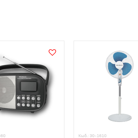
660
Κωδ.: 30-1610