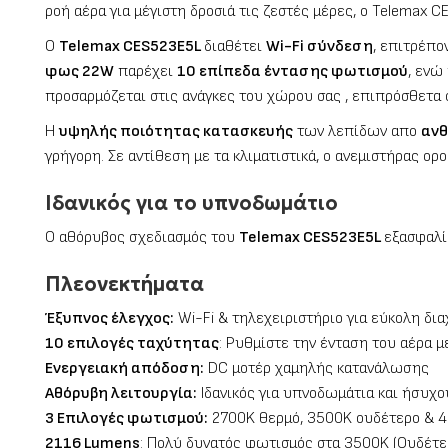
ροή αέρα για μέγιστη δροσιά τις ζεστές μέρες, ο Telemax
Ο
Telemax CES523E5L
διαθέτει
Wi-Fi σύνδεση
, επιτρέπο
φως 22W
παρέχει
10 επίπεδα έντασης φωτισμού
, ενώ
προσαρμόζεται στις ανάγκες του χώρου σας , επιπρόσθετα
Η
υψηλής ποιότητας κατασκευής
των λεπίδων απο
ανθ
γρήγορη. Σε αντίθεση με τα κλιματιστικά, ο ανεμιστήρας ο
Ιδανικός για το υπνοδωμάτιο
Ο αθόρυβος σχεδιασμός του
Telemax CES523E5L
εξασφαλί
Πλεονεκτήματα
Έξυπνος έλεγχος:
Wi-Fi & τηλεχειριστήριο για εύκολη δια
10 επιλογές ταχύτητας
: Ρυθμίστε την ένταση του αέρα με
Ενεργειακή απόδοση:
DC μοτέρ χαμηλής κατανάλωσης
Αθόρυβη λειτουργία:
Ιδανικός για υπνοδωμάτια και ήσυχ
3 Επιλογές φωτισμού:
2700K θερμό, 3500K ουδέτερο & 
2116 Lumens
: Πολύ δυνατός φωτισμός στα 3500K (Ουδέτε