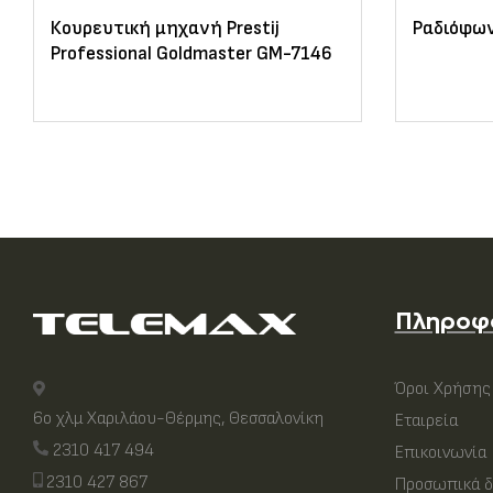
Κουρευτική μηχανή Prestij
Ραδιόφων
Professional Goldmaster GM-7146
Πληροφ
Όροι Χρήσης
6ο χλμ Χαριλάου-Θέρμης, Θεσσαλονίκη
Εταιρεία
2310 417 494
Επικοινωνία
2310 427 867
Προσωπικά δ