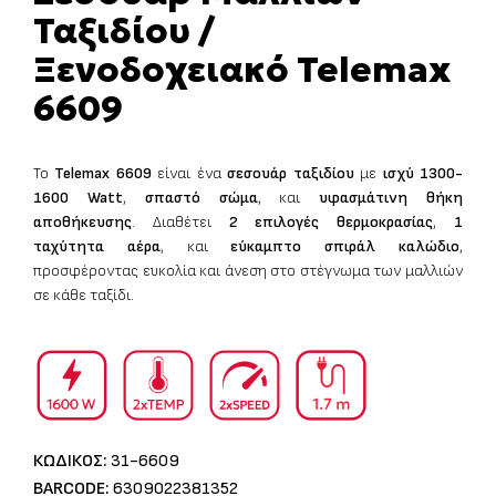
Ταξιδίου /
Ξενοδοχειακό Telemax
6609
Το
Telemax
6609
είναι ένα
σεσουάρ ταξιδίου
με
ισχύ 1300-
1600
Watt
,
σπαστό σώμα
, και
υφασμάτινη θήκη
αποθήκευσης
. Διαθέτει
2 επιλογές θερμοκρασίας
,
1
ταχύτητα αέρα
, και
εύκαμπτο σπιράλ καλώδιο
,
προσφέροντας ευκολία και άνεση στο στέγνωμα των μαλλιών
σε κάθε ταξίδι.
ΚΩΔΙΚΟΣ:
31-6609
BARCODE:
6309022381352