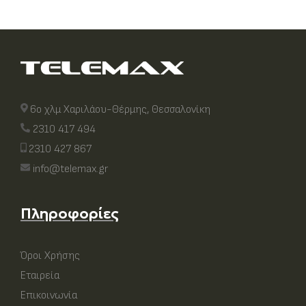
6ο χλμ Χαριλάου-Θέρμης, Θεσσαλονίκη
2310 417 494
2310 427 867
info@telemax.gr
Πληροφορίες
Όροι Χρήσης
Εταιρεία
Επικοινωνία