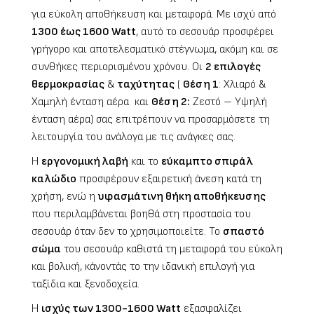
για εύκολη αποθήκευση και μεταφορά. Με ισχύ από
1300 έως 1600
Watt
, αυτό το σεσουάρ προσφέρει
γρήγορο και αποτελεσματικό στέγνωμα, ακόμη και σε
συνθήκες περιορισμένου χρόνου. Οι
2 επιλογές
θερμοκρασίας
&
ταχύτητας
(
Θέση 1
: Χλιαρό &
Χαμηλή ένταση αέρα και
Θέση 2:
Ζεστό – Υψηλή
ένταση αέρα) σας επιτρέπουν να προσαρμόσετε τη
λειτουργία του ανάλογα με τις ανάγκες σας.
Η
εργονομική λαβή
και το
εύκαμπτο σπιράλ
καλώδιο
προσφέρουν εξαιρετική άνεση κατά τη
χρήση, ενώ η
υφασμάτινη θήκη αποθήκευσης
που περιλαμβάνεται βοηθά στη προστασία του
σεσουάρ όταν δεν το χρησιμοποιείτε. Το
σπαστό
σώμα
του σεσουάρ καθιστά τη μεταφορά του εύκολη
και βολική, κάνοντάς το την ιδανική επιλογή για
ταξίδια και ξενοδοχεία.
Η
ισχύς των 1300-1600
Watt
εξασφαλίζει