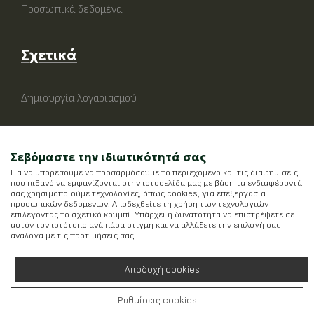
Προσωπικά δεδομένα
Σχετικά
Δημιουργία λογαριασμού
Σεβόμαστε την ιδιωτικότητά σας
Για να μπορέσουμε να προσαρμόσουμε το περιεχόμενο και τις διαφημίσεις
που πιθανό να εμφανίζονται στην ιστοσελίδα μας με βάση τα ενδιαφέροντά
σας χρησιμοποιούμε τεχνολογίες, όπως cookies, για επεξεργασία
προσωπικών δεδομένων. Αποδεχθείτε τη χρήση των τεχνολογιών
επιλέγοντας το σχετικό κουμπί. Υπάρχει η δυνατότητα να επιστρέψετε σε
αυτόν τον ιστότοπο ανά πάσα στιγμή και να αλλάξετε την επιλογή σας
ανάλογα με τις προτιμήσεις σας.
Αποδοχή cookies
Ρυθμίσεις cookies
Running on
Wefia
- Created by