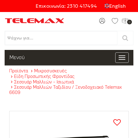
Επικοινωνία: 2310 417494
English
0
Προϊόντα
Μενού
Toggle
navigat
Προϊόντα
Μικροσυσκευές
Κατηγορίες
Είδη Προσωπικής Φροντίδας
Σεσουάρ Μαλλιών - Ισιωτικά
Σεσουάρ Μαλλιών Ταξιδίου / Ξενοδοχειακό Telemax
6609