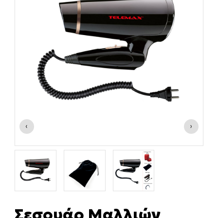
‹
›
Σεσουάρ Μαλλιών