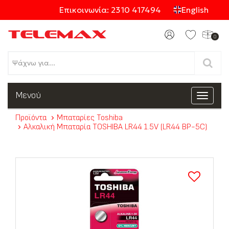
Επικοινωνία: 2310 417494
English
0
Προϊόντα
Μενού
Toggle
navigat
Προϊόντα
Μπαταρίες Toshiba
Κατηγορίες
Αλκαλική Μπαταρία TOSHIBA LR44 1.5V (LR44 BP-5C)