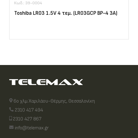
Κωδ.: 39-0004
Toshiba LR03 1.5V 4 τεμ. (LR03GCP BP-4 3A)
6ο χλμ Χαριλάου-Θέρμης, Θεσσαλονίκη
2310 417 494
2310 427 867
info@telemax.gr