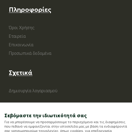
Πληροφορίες
Όροι Χρήσης
Εταιρεία
Επικοινωνία
Προσωπικά δεδομένα
Σχετικά
Δημιουργία λογαριασμού
Σεβόμαστε την ιδιωτικότητά σας
Για να μπορέσουμε να προσαρμόσουμε το περιεχόμενο και τις διαφημίσεις
που πιθανό να εμφανίζονται στην ιστοσελίδα μας με βάση τα ενδιαφέροντά
σας χρησιμοποιούμε τεχνολογίες, όπως cookies, για επεξεργασία