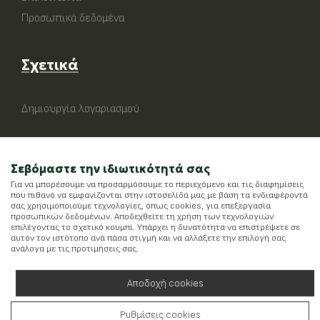
Προσωπικά δεδομένα
Σχετικά
Δημιουργία λογαριασμού
Σεβόμαστε την ιδιωτικότητά σας
Για να μπορέσουμε να προσαρμόσουμε το περιεχόμενο και τις διαφημίσεις
που πιθανό να εμφανίζονται στην ιστοσελίδα μας με βάση τα ενδιαφέροντά
σας χρησιμοποιούμε τεχνολογίες, όπως cookies, για επεξεργασία
προσωπικών δεδομένων. Αποδεχθείτε τη χρήση των τεχνολογιών
επιλέγοντας το σχετικό κουμπί. Υπάρχει η δυνατότητα να επιστρέψετε σε
αυτόν τον ιστότοπο ανά πάσα στιγμή και να αλλάξετε την επιλογή σας
ανάλογα με τις προτιμήσεις σας.
Αποδοχή cookies
Ρυθμίσεις cookies