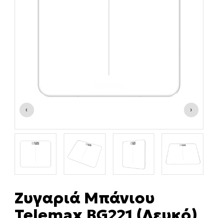
‹
›
Ζυγαριά Μπάνιου
Telemax BG221 (Λευκό)