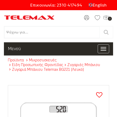
Επικοινωνία: 2310 417494
English
0
Προϊόντα
Μενού
Toggle
navigat
Προϊόντα
Μικροσυσκευές
Κατηγορίες
Είδη Προσωπικής Φροντίδας
Ζυγαριές Μπάνιου
Ζυγαριά Μπάνιου Telemax BG221 (Λευκό)