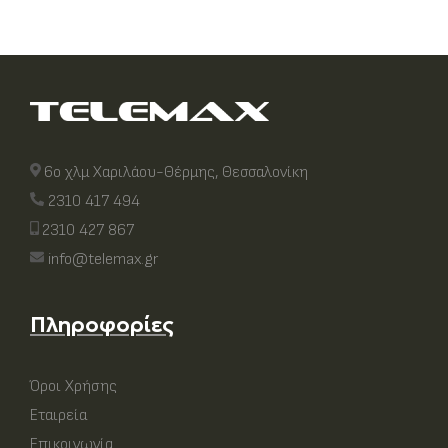
6ο χλμ Χαριλάου-Θέρμης, Θεσσαλονίκη
2310 417 494
2310 427 867
info@telemax.gr
Πληροφορίες
Όροι Χρήσης
Εταιρεία
Επικοινωνία