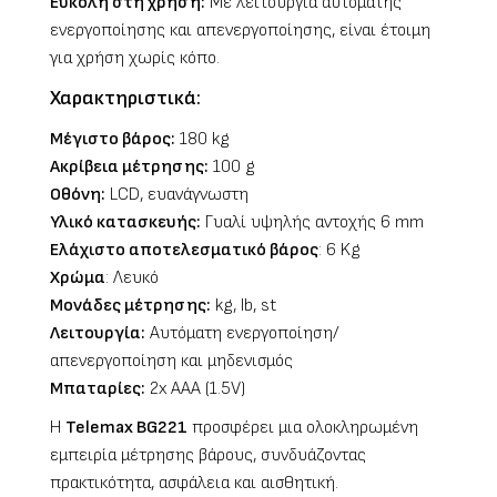
Εύκολη στη χρήση:
Με λειτουργία αυτόματης
ενεργοποίησης και απενεργοποίησης, είναι έτοιμη
για χρήση χωρίς κόπο.
Χαρακτηριστικά:
Μέγιστο βάρος:
180 kg
Ακρίβεια μέτρησης:
100 g
Οθόνη:
LCD, ευανάγνωστη
Υλικό κατασκευής:
Γυαλί υψηλής αντοχής 6 mm
Ελάχιστο αποτελεσματικό βάρος
: 6 Kg
Χρώμα
: Λευκό
Μονάδες μέτρησης:
kg, lb, st
Λειτουργία:
Αυτόματη ενεργοποίηση/
απενεργοποίηση και μηδενισμός
Μπαταρίες:
2x AAA (1.5V)
Η
Telemax
BG221
προσφέρει μια ολοκληρωμένη
εμπειρία μέτρησης βάρους, συνδυάζοντας
πρακτικότητα, ασφάλεια και αισθητική.