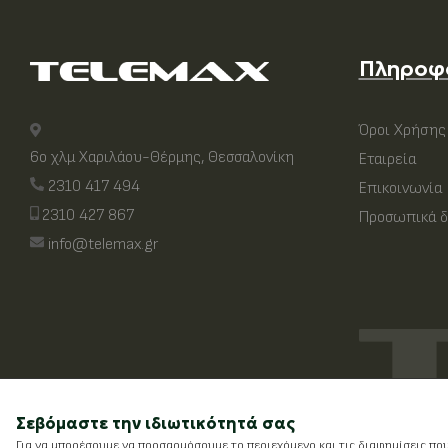
Πληροφ
Όροι Χρήσης
6ο χλμ Χαριλάου-Θέρμης, Θεσσαλονίκη
Εταιρεία
2310 417 494
Επικοινωνία
2310 427 867
Προσωπικά δ
info@telemax.gr
Σεβόμαστε την ιδιωτικότητά σας
Για να μπορέσουμε να προσαρμόσουμε το περιεχόμενο και τις διαφημίσεις πο