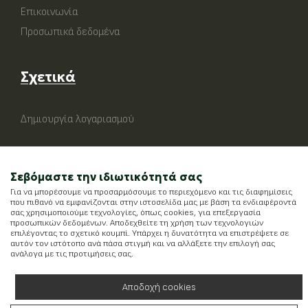
Επικοινωνία
Προσωπικά δεδομένα
Σχετικά
Δημιουργία λογαριασμού
Σεβόμαστε την ιδιωτικότητά σας
Για να μπορέσουμε να προσαρμόσουμε το περιεχόμενο και τις διαφημίσεις
που πιθανό να εμφανίζονται στην ιστοσελίδα μας με βάση τα ενδιαφέροντά
σας χρησιμοποιούμε τεχνολογίες, όπως cookies, για επεξεργασία
προσωπικών δεδομένων. Αποδεχθείτε τη χρήση των τεχνολογιών
επιλέγοντας το σχετικό κουμπί. Υπάρχει η δυνατότητα να επιστρέψετε σε
αυτόν τον ιστότοπο ανά πάσα στιγμή και να αλλάξετε την επιλογή σας
ανάλογα με τις προτιμήσεις σας.
Αποδοχή cookies