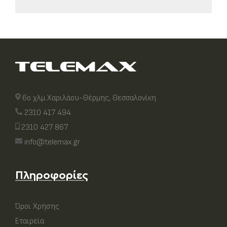
6ο χλμ Χαριλάου-Θέρμης, Θεσσαλονίκη
2310 417 494
2310 427 867
info@telemax.gr
Πληροφορίες
Όροι Χρήσης
Εταιρεία