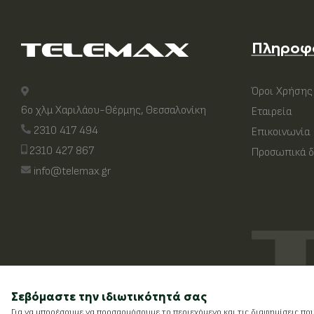
Πληροφ
Όροι Χρήσης
6ο χλμ Χαριλάου-Θέρμης, Θεσσαλονίκη
Εταιρεία
2310 417 494
Επικοινωνία
2310 427 867
Προσωπικά δ
info@telemax.gr
Σεβόμαστε την ιδιωτικότητά σας
Για να μπορέσουμε να προσαρμόσουμε το περιεχόμενο και τις διαφημίσεις πο