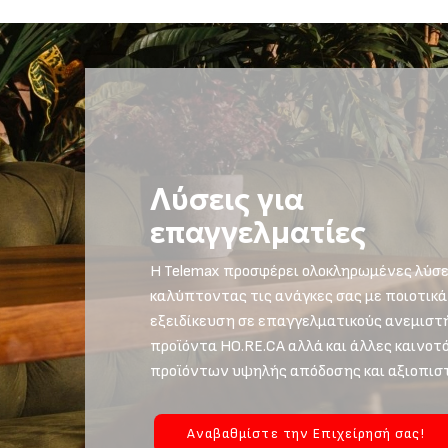
Λύσεις για
επαγγελματίες
Η Telemax προσφέρει ολοκληρωμένες λύσει
καλύπτοντας τις ανάγκες σας με ποιοτικά
εξειδίκευση σε επαγγελματικούς ανεμιστή
προϊόντα HO.RE.CA αλλά και άλλες καινο
προϊόντων υψηλής απόδοσης και αξιοπιστ
Αναβαθμίστε την Επιχείρησή σας!