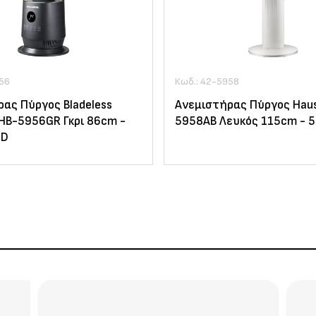
56
Κωδ.: 42-5958
ας Πύργος Bladeless
Ανεμιστήρας Πύργος Haus
HB-5956GR Γκρι 86cm -
5958AB Λευκός 115cm - 
ED