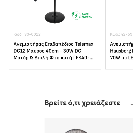
Κωδ.: 30-0012
Κωδ.: 42-59
Ανεμιστήρας Επιδαπέδιος Telemax
Ανεμιστήρ
DC12 Μαύρος 40cm - 30W DC
Hausberg 
Μοτέρ & Διπλή Φτερωτή ( FS40-
70W με L
DC12 )
Βρείτε ό,τι χρειάζεστε