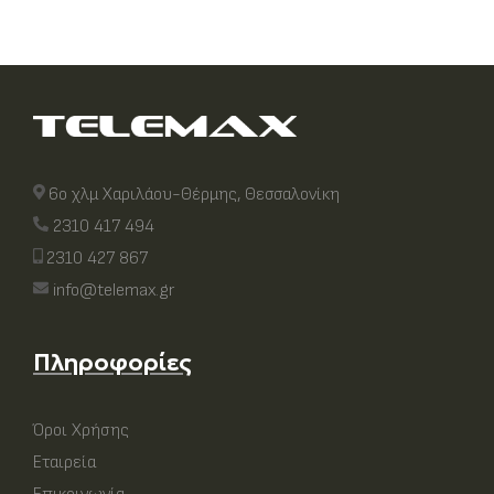
6ο χλμ Χαριλάου-Θέρμης, Θεσσαλονίκη
2310 417 494
2310 427 867
info@telemax.gr
Πληροφορίες
Όροι Χρήσης
Εταιρεία