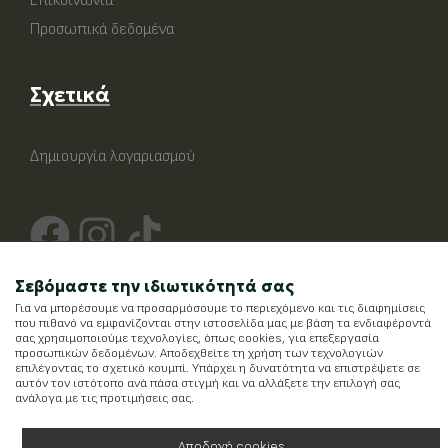
Επικοινωνία
Προσωπικά δεδομένα
Σχετικά
Δημιουργία λογαριασμού
Σεβόμαστε την ιδιωτικότητά σας
Για να μπορέσουμε να προσαρμόσουμε το περιεχόμενο και τις διαφημίσεις
που πιθανό να εμφανίζονται στην ιστοσελίδα μας με βάση τα ενδιαφέροντά
σας χρησιμοποιούμε τεχνολογίες, όπως cookies, για επεξεργασία
προσωπικών δεδομένων. Αποδεχθείτε τη χρήση των τεχνολογιών
επιλέγοντας το σχετικό κουμπί. Υπάρχει η δυνατότητα να επιστρέψετε σε
αυτόν τον ιστότοπο ανά πάσα στιγμή και να αλλάξετε την επιλογή σας
ανάλογα με τις προτιμήσεις σας.
Αποδοχή cookies