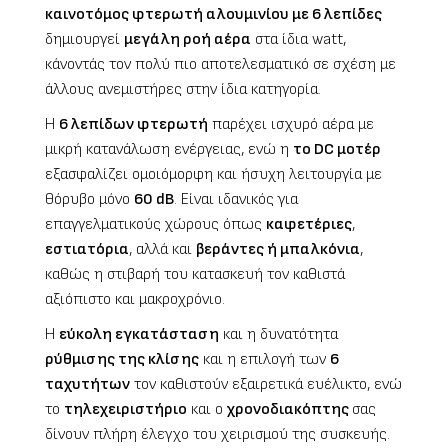
καινοτόμος φτερωτή αλουμινίου με 6 λεπίδες
δημιουργεί
μεγάλη ροή αέρα
στα ίδια watt,
κάνοντάς τον πολύ πιο αποτελεσματικό σε σχέση με
άλλους ανεμιστήρες στην ίδια κατηγορία.
Η
6 λεπίδων φτερωτή
παρέχει ισχυρό αέρα με
μικρή κατανάλωση ενέργειας, ενώ η
το DC μοτέρ
εξασφαλίζει ομοιόμορφη και ήσυχη λειτουργία με
θόρυβο μόνο
60 dB
. Είναι ιδανικός για
επαγγελματικούς χώρους όπως
καφετέριες
,
εστιατόρια
, αλλά και
βεράντες ή μπαλκόνια
,
καθώς η στιβαρή του κατασκευή τον καθιστά
αξιόπιστο και μακροχρόνιο.
Η
εύκολη εγκατάσταση
και η δυνατότητα
ρύθμισης της κλίσης
και η επιλογή των
6
ταχυτήτων
τον καθιστούν εξαιρετικά ευέλικτο, ενώ
το
τηλεχειριστήριο
και ο
χρονοδιακόπτης
σας
δίνουν πλήρη έλεγχο του χειρισμού της συσκευής.