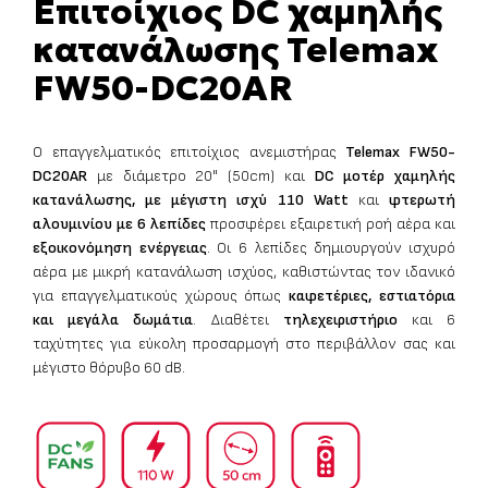
Επιτοίχιος DC χαμηλής
κατανάλωσης Telemax
FW50-DC20AR
Ο επαγγελματικός επιτοίχιος ανεμιστήρας
Telemax FW50-
DC20AR
με διάμετρο 20" (50cm) και
DC μοτέρ χαμηλής
κατανάλωσης, με μέγιστη ισχύ 110 Watt
και
φτερωτή
αλουμινίου με 6 λεπίδες
προσφέρει εξαιρετική ροή αέρα και
εξοικονόμηση ενέργειας
. Οι 6 λεπίδες δημιουργούν ισχυρό
αέρα με μικρή κατανάλωση ισχύος, καθιστώντας τον ιδανικό
για επαγγελματικούς χώρους όπως
καφετέριες, εστιατόρια
και μεγάλα δωμάτια
. Διαθέτει
τηλεχειριστήριο
και 6
ταχύτητες για εύκολη προσαρμογή στο περιβάλλον σας και
μέγιστο θόρυβο 60 dB.