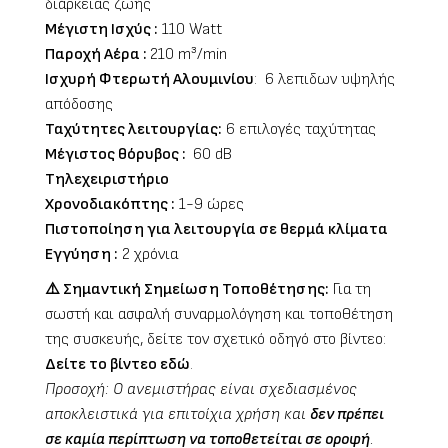
διάρκειας ζωής
Μέγιστη Ισχύς :
110 Watt
Παροχή Αέρα :
210 m³/min
Ισχυρή Φτερωτή Αλουμινίου
: 6 λεπιδων υψηλής
απόδοσης
Ταχύτητες λειτουργίας:
6 επιλογές ταχύτητας
Μέγιστος θόρυβος :
60
dB
Τηλεχειριστήριο
Χρονοδιακόπτης :
1-9 ώρες
Πιστοποίηση για λειτουργία σε θερμά κλίματα
Εγγύηση :
2 χρόνια
⚠️ Σημαντική Σημείωση Τοποθέτησης:
Για τη
σωστή και ασφαλή συναρμολόγηση και τοποθέτηση
της συσκευής, δείτε τον σχετικό οδηγό στο βίντεο:
Δείτε το βίντεο εδώ
.
Προσοχή: Ο ανεμιστήρας είναι σχεδιασμένος
αποκλειστικά για επιτοίχια χρήση και
δεν πρέπει
σε καμία περίπτωση να τοποθετείται σε οροφή
.