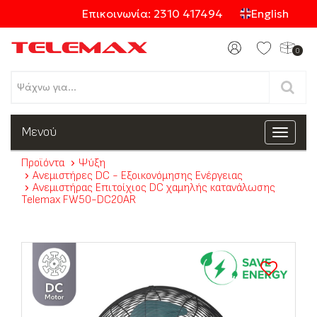
Επικοινωνία: 2310 417494
English
0
Προϊόντα
Μενού
Toggle
navigat
Προϊόντα
Ψύξη
Κατηγορίες
Ανεμιστήρες DC - Εξοικονόμησης Ενέργειας
Ανεμιστήρας Επιτοίχιος DC χαμηλής κατανάλωσης
Telemax FW50-DC20AR