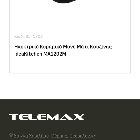
Κωδ.: 35-1202
Ηλεκτρικό Κεραμικό Μονό Μάτι Κουζίνας
IdeaKitchen MA1202M
6ο χλμ Χαριλάου-Θέρμης, Θεσσαλονίκη