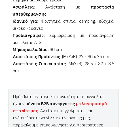
Περίβλημα
:
Μάυρο χρώμα
Ασφάλεια
: Αντίσταση με
προστασία
υπερθέρμανσης
Ιδανικό για
: Φοιτητικά σπίτια, camping, εξοχικά,
μικρές κουζίνες
Προδιαγραφές:
Συμμόρφωση με προδιαγραφή
ασφαλείας Α13
Μήκος καλωδίου:
90 cm
Διαστάσεις
Προϊόντος
. (MxYxB): 27 x 30 x 7.5 cm
Διαστάσεις Συσκευασίας
(MxYxB): 28.5 x 32 x 8.5
cm
Πρόσβαση σε τιμές και δυνατότητα παραγγελίας
έχουν
μόνο οι B2B συνεργάτες
με λογαριασμό
στο site μας
. Αν είστε επαγγελματίας και
ενδιαφέρεστε να γίνετε συνεργάτης μας,
παρακαλούμε επικοινωνήστε για περισσότερες