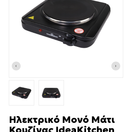
‹
›
Ηλεκτρικό Μονό Μάτι
Κουζίνας IdeaKitchen