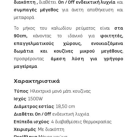
διακόπτη ,
διαθέτει
On / Off ενδεικτική λυχνία
και
συμπαγές μέγεθος
για άνετη αποθήκευση και
μεταφορά.
Το μήκος του καλωδίου ρεύματος είναι
στα
90cm,
κάνοντας το ιδανικό για
φοιτητές,
επαγγελματικούς χώρους, ενοικιαζόμενα
δωμάτια και κουζίνες μικρού μεγέθους
,
προσφέροντας
άμεση λύση για γρήγορο
μαγείρεμα
.
Χαρακτηριστικά
Τύπος
: Ηλεκτρικό μονό μάτι κουζίνας
Ισχύς
: 1500W
Διάμετρος εστίας
: 18,50 cm
Διαθέτει
On / Off
ενδεικτική λυχνία
Επίπεδα ισχύος
:
4 διαβαθμίσεις θερμοκρασίας
Χειρισμός
: Με διακόπτη