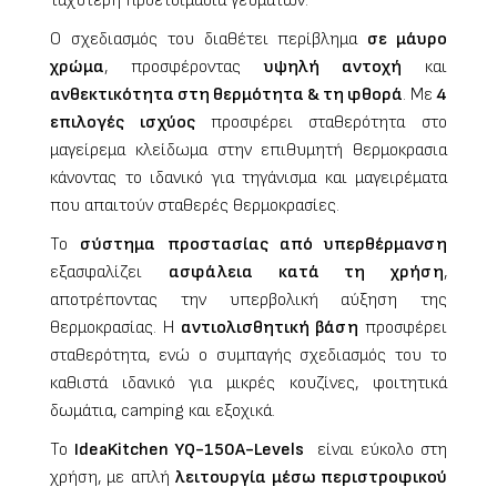
ταχύτερη προετοιμασία γευμάτων.
Ο σχεδιασμός του διαθέτει περίβλημα
σε μάυρο
χρώμα
, προσφέροντας
υψηλή αντοχή
και
ανθεκτικότητα στη θερμότητα & τη φθορά
. Με
4
επιλογές ισχύος
προσφέρει σταθερότητα στο
μαγείρεμα κλείδωμα στην επιθυμητή θερμοκρασια
κάνοντας το ιδανικό για τηγάνισμα και μαγειρέματα
που απαιτούν σταθερές θερμοκρασίες.
Το
σύστημα προστασίας από υπερθέρμανση
εξασφαλίζει
ασφάλεια κατά τη χρήση
,
αποτρέποντας την υπερβολική αύξηση της
θερμοκρασίας. Η
αντιολισθητική βάση
προσφέρει
σταθερότητα, ενώ ο συμπαγής σχεδιασμός του το
καθιστά ιδανικό για μικρές κουζίνες, φοιτητικά
δωμάτια, camping και εξοχικά.
Το
IdeaKitchen YQ-150A-Levels
είναι εύκολο στη
χρήση, με απλή
λειτουργία μέσω περιστροφικού