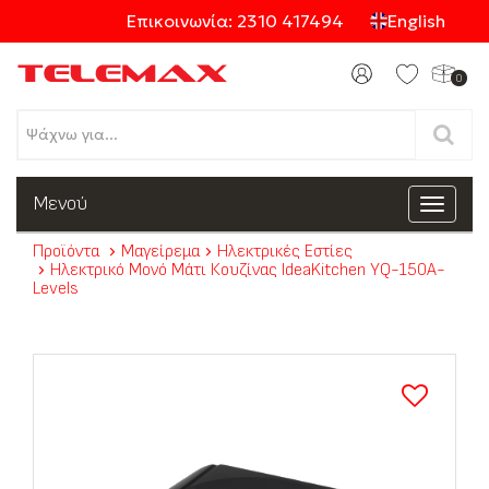
Επικοινωνία: 2310 417494
English
0
Προϊόντα
Μενού
Toggle
navigat
Προϊόντα
Μαγείρεμα
Ηλεκτρικές Εστίες
Ηλεκτρικό Μονό Μάτι Κουζίνας IdeaKitchen YQ-150A-
Κατηγορίες
Levels