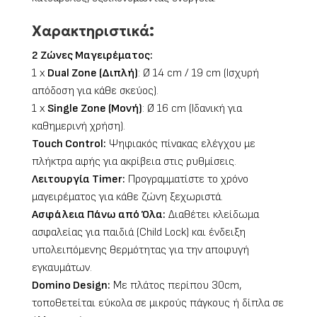
:
Χαρακτηριστικά
2 Ζώνες Μαγειρέματος:
1 x
Dual Zone (Διπλή)
: Ø 14 cm / 19 cm (Ισχυρή
απόδοση για κάθε σκεύος).
1 x
Single Zone (Μονή)
: Ø 16 cm (Ιδανική για
καθημερινή χρήση).
Touch Control:
Ψηφιακός πίνακας ελέγχου με
πλήκτρα αφής για ακρίβεια στις ρυθμίσεις.
Λειτουργία Timer:
Προγραμματίστε το χρόνο
μαγειρέματος για κάθε ζώνη ξεχωριστά.
Ασφάλεια Πάνω από Όλα:
Διαθέτει κλείδωμα
ασφαλείας για παιδιά (Child Lock) και ένδειξη
υπολειπόμενης θερμότητας για την αποφυγή
εγκαυμάτων.
Domino Design:
Με πλάτος περίπου 30cm,
τοποθετείται εύκολα σε μικρούς πάγκους ή δίπλα σε