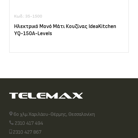
Κωδ.: 35-1500
Ηλεκτρικό Μονό Μάτι Κουζίνας IdeaKitchen
YQ-150A-Levels
6ο χλμ Χαριλάου-Θέρμης, Θεσσαλονίκη
2310 417 494
2310 427 867